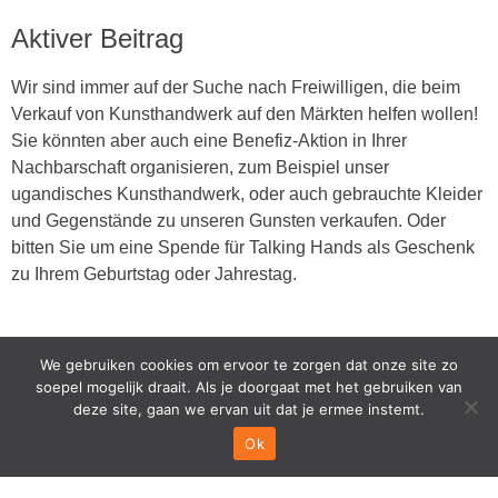
Aktiver Beitrag
Wir sind immer auf der Suche nach Freiwilligen, die beim
Verkauf von Kunsthandwerk auf den Märkten helfen wollen!
Sie könnten aber auch eine Benefiz-Aktion in Ihrer
Nachbarschaft organisieren, zum Beispiel unser
ugandisches Kunsthandwerk, oder auch gebrauchte Kleider
und Gegenstände zu unseren Gunsten verkaufen. Oder
bitten Sie um eine Spende für Talking Hands als Geschenk
zu Ihrem Geburtstag oder Jahrestag.
We gebruiken cookies om ervoor te zorgen dat onze site zo
Ideen oder Vorschläge
soepel mogelijk draait. Als je doorgaat met het gebruiken van
deze site, gaan we ervan uit dat je ermee instemt.
Haben Sie Ideen oder Vorschläge, die uns bei der
Ok
Mittelbeschaffung helfen könnten? Kennen Sie eine
Organisation, die zu unseren Zielen passt und mit uns